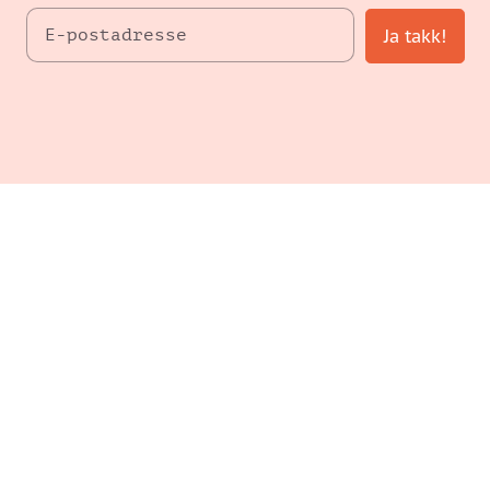
Ja takk!
Drevet av
Payhip